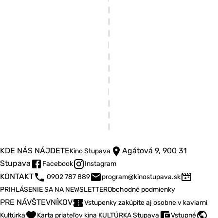
KDE NÁS NÁJDETE
Agátová 9, 900 31
Kino Stupava
Stupava
Facebook
Instagram
KONTAKT
0902 787 889
program@kinostupava.sk
PRIHLÁSENIE SA NA NEWSLETTER
Obchodné podmienky
PRE NÁVŠTEVNÍKOV
Vstupenky zakúpite aj osobne v kaviarni
Kultúrka
Karta priateľov kina KULTÚRKA Stupava
Vstupné