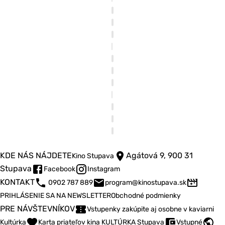
KDE NÁS NÁJDETE
Agátová 9, 900 31
Kino Stupava
Stupava
Facebook
Instagram
KONTAKT
0902 787 889
program@kinostupava.sk
PRIHLÁSENIE SA NA NEWSLETTER
Obchodné podmienky
PRE NÁVŠTEVNÍKOV
Vstupenky zakúpite aj osobne v kaviarni
Kultúrka
Karta priateľov kina KULTÚRKA Stupava
Vstupné